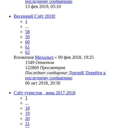
последнему сообщению
13 фев 2019, 05:10
Весенний Слёт 2018!
1
...
58
59
60
61
62
Вложения
Михалыч
» 09 фев 2018, 19:25
1549
Ответов
122869
Просмотров
Последнее сообщение
ДэнчиК
Перейти к
последнему сообщению
06 окт 2018, 20:30
Слёт туристов , зима 2017-2018
1
...
18
19
20
21