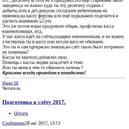
П.с. Десятину кстати не я придумал,это ещё стариками было
заведено,и не важно куда ты эту десятину отдашь с
добычи,хоть в дет.дом,или соседским ребятишкам на
пряники,на кассу форума или ещё куда,важно поделится и
уделить внимание
Это уж потом воры придумали общак, профсоюзы кассу
взаимопомощи, итд.
У нас касса идёт на слёты,подарки именинникам, и не важно
участвуешь ты в кассе или нет,ни кого не обижаем.
Это ты и сам прекрасно знаешь,на слёт сколь было потрачено
не помнишь?
Кассы не хватило,добавлял свои.
Помощь с кассы людям шла,отчёт в теме.
Или ты меня в чём то обвинить хочешь ?
Кроилово всегда приводит в попадалово!
Иван Ш
Читатель
Подготовка к слёту 2017.
Цитата
Сообщение
28 авг 2017, 13:13