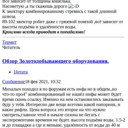
Всё зависит от толщины кошелька.
Насоветую ,а ты скажешь дорого
К эжектору комбинированному стремись с такой длинной
шлюза.
89-102 эжектор робит даже с грязевой помпой ,всё зависит от
высоты подъёма и удалённости воды.
Кроилово всегда приводит в попадалово!
Термит
Читатель
Обзор Золотодобывающего оборудования.
Цитата
Сообщение
18 фев 2021, 10:32
Михалыч походил я по форумам есть инфа но в общем.,но
что-то про4" комбинированный не нашёл инфы может будет
время скинь ссылку. Именно на нем остановились заказывать
буду у тебя. Интересно две вещи всетоки какой напорник, и
какие рифли. Цена вопроса это второе на что нужно
смотреть,главное чтоб в начале сизона не бегать с
эксперементами времени не будет. высота подъёма воды. 1.5-2
м до плащадки а где и меньше, удалённость от воды до 40 м