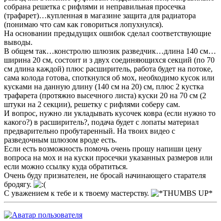
собрана решетка с рифлями и неправильная просечка
(трафарет)…купленная в магазине защита для радиатора
(понимаю что сам как говориться лопухнулся).
На основании предыдущих ошибок сделал соответствующие
выводы.
В общем так…констролю шлюзик разведчик…длина 140 см…
ширина 20 см, состоит и з двух соединяющихся секций (по 70
см длина каждой) плюс расширитель, работа будет на потоке,
сама колода готова, споткнулся об мох, необходимо кусок или
кусками на данную длину (140 см на 20) см, плюс 2 кустка
трафарета (протяжно высечного листа) куски 20 на 70 см (2
штуки на 2 секции), решетку с рифлями соберу сам.
И вопрос, нужно ли укладывать кусочек ковра (если нужно то
какого?) в расширитель?, подача будет с лопаты материал
предварительно пробутаренный. На твоих видео с
разведочным шлюзом вроде есть.
Если есть возможность помочь очень прошу напиши цену
вопроса на мох и на куски просечки указанных размеров или
если можно ссылку куда обратиться.
Очень буду признателен, не бросай начинающего старателя
бродягу.
С уважением к тебе и к твоему мастерству.