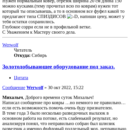
Нужен нормальный ковер, отрезок ширина 20 см длина 150
можно кусками.(тему прочитал всю по коврам) нужен тот
который ты описываешь, а то в основном все фуфел какой то
предлагают типа СПИЗДИСОВ
, напиши цену, может у
тебя остатки сохранились.
Глубокое сорри если не в профильной ветке.
С Уважением к Мастеру своего дела.
Werwolf
Читатель
Откуда:
Сибирь
Золотодобывающее оборудование под заказ.
Цитата
Сообщение
Werwolf
»
30 окт 2022, 15:22
Михалыч
, Доброго времени суток Михалыч!
Написал сообщение про ковры …но немного не правильно…
если есть возможность помочь очень буду признателен.
В теме года 3 было несколько разведочных вылазок в
основном работа на потоке, есть слабенький результат, но
анализируя понял, что неправильно собран был шлюзик
разведчик а именно фуфловый поддельный мох, неправильно