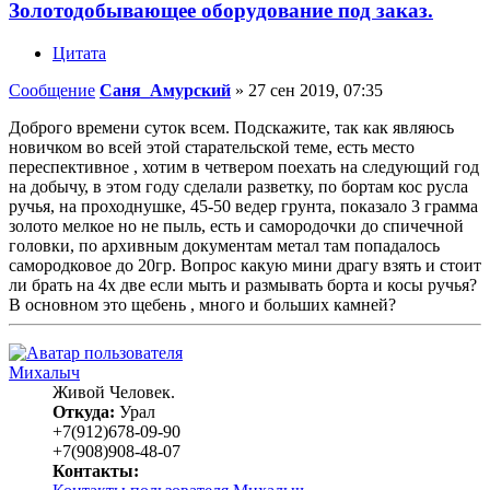
Золотодобывающее оборудование под заказ.
Цитата
Сообщение
Саня_Амурский
»
27 сен 2019, 07:35
Доброго времени суток всем. Подскажите, так как являюсь
новичком во всей этой старательской теме, есть место
переспективное , хотим в четвером поехать на следующий год
на добычу, в этом году сделали разветку, по бортам кос русла
ручья, на проходнушке, 45-50 ведер грунта, показало 3 грамма
золото мелкое но не пыль, есть и самородочки до спичечной
головки, по архивным документам метал там попадалось
самородковое до 20гр. Вопрос какую мини драгу взять и стоит
ли брать на 4х две если мыть и размывать борта и косы ручья?
В основном это щебень , много и больших камней?
Михалыч
Живой Человек.
Откуда:
Урал
+7(912)678-09-90
+7(908)908-48-07
Контакты: