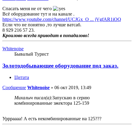
Спасать меня не от чего
Всё оборудование тут и на канале .
https://www.youtube.com/channel/UCJGx_O ... jVgfAR1iOQ
Если что не понятно ,то лучше ватсаб.
8 929 216 57 23.
Кроилово всегда приводит в попадалово!
Whitenoise
Бывалый Турист
Золотодобывающее оборудование под заказ.
Цитата
Сообщение
Whitenoise
»
06 окт 2019, 13:49
Михалыч писал(а):
Запускаю в серию
комбинированные эжектора 125-159
Уррраааа! А есть некомбинированные на 125???