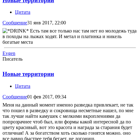
Новые территории
Цитата
Сообщение
31 янв 2017, 22:00
Есть там все только нас там нет но молодежь туда
в походы на лыжах ходят. И метал и платинка и никель
богатые места
Evgen
Писатель
Новые территории
Цитата
Сообщение
01 фев 2017, 09:34
Меня на данный момент именно разведка привлекает, не так
что пошел в разведку и сокровища несметные нашел, по мне
так лучше найти камушек с мелкими вкроплениями да
попрозрачнее чтоб был, или формы какой интересной да по
цвету красивый, вот это красота и награда за старания будет
отличная! А за богатством хоть сколько гонятся можно. оно
все равно быстрее тебя бегает, не догониш.