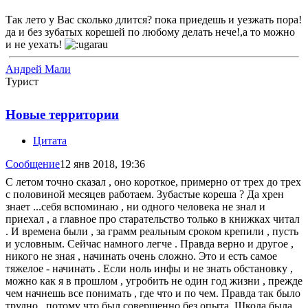
Так лето у Вас сколько длится? пока приедешь и уезжать пора!
да и без зубатых корешей по любому делать нече!,а то можно
и не уехать!
Андрей Мали
Турист
Новые территории
Цитата
Сообщение
12 янв 2018, 19:36
С летом точно сказал , оно короткое, примерно от трех до трех
с половиной месяцев работаем. Зубастые кореша ? Да хрен
знает ...себя вспоминаю , ни одного человека не знал и
приехал , а главное про старательство только в книжках читал
. И времена были , за грамм реальным сроком крепили , пусть
и условным. Сейчас намного легче . Правда верно и другое ,
никого не зная , начинать очень сложно. Это и есть самое
тяжелое - начинать . Если ноль инфы и не знать обстановку ,
можно как я в прошлом , угробить не один год жизни , прежде
чем начнешь все понимать , где что и по чем. Правда так было
трудно , потому что был совершенно без опыта. Школа была