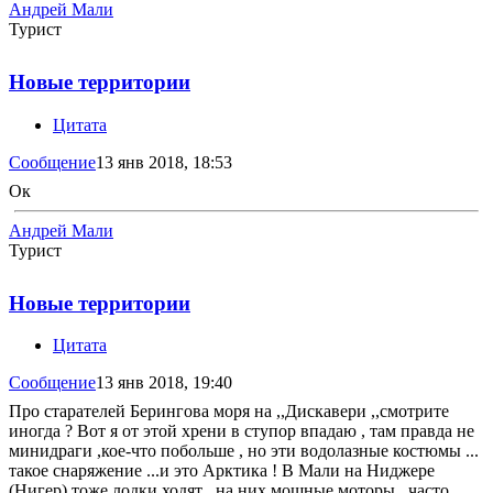
Андрей Мали
Турист
Новые территории
Цитата
Сообщение
13 янв 2018, 18:53
Ок
Андрей Мали
Турист
Новые территории
Цитата
Сообщение
13 янв 2018, 19:40
Про старателей Берингова моря на ,,Дискавери ,,смотрите
иногда ? Вот я от этой хрени в ступор впадаю , там правда не
минидраги ,кое-что побольше , но эти водолазные костюмы ...
такое снаряжение ...и это Арктика ! В Мали на Ниджере
(Нигер) тоже лодки ходят , на них мощные моторы , часто