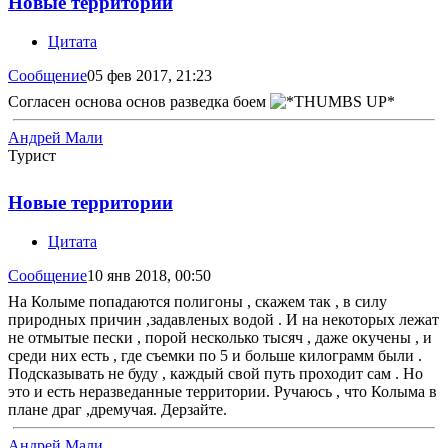
Новые территории
Цитата
Сообщение
05 фев 2017, 21:23
Согласен основа основ разведка боем
Андрей Мали
Турист
Новые территории
Цитата
Сообщение
10 янв 2018, 00:50
На Колыме попадаются полигоны , скажем так , в силу
природных причин ,задавленых водой . И на некоторых лежат
не отмытые пески , порой несколько тысяч , даже окучены , и
среди них есть , где съемки по 5 и больше килограмм были .
Подсказывать не буду , каждый свой путь проходит сам . Но
это и есть неразведанные территории. Ручаюсь , что Колыма в
плане драг ,дремучая. Дерзайте.
Андрей Мали