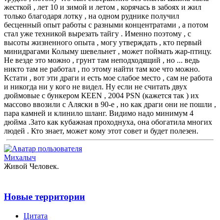
жесткой , лет 10 и зимой и летом , корячась в забоях и жил
только благодаря лотку , на одном руднике получил
бесценный опыт работы с разными концентратами , а потом
стал уже техникой вырезать тайгу . Именно поэтому , с
высоты жизненного опыта , могу утверждать , кто первый
минидрагами Колыму шевельнет , может поймать жар-птицу.
Не везде это можно , грунт там неподходящий , но ... ведь
никто там не работал , по этому найти там кое что можно.
Кстати , вот эти драги и есть мое слабое место , сам не работа
и никогда ни у кого не видел. Ну если не считать двух
дюймовые с бункером КЕЕN , 2004 PSN (кажется так ) их
массово ввозили с Аляски в 90-е , но как драги они не пошли ,
пара камней и клинило шланг. Видимо надо минимум 4
дюйма .Зато как кубажная проходнуха, она обогатила многих
людей . Кто знает, может кому этот совет и будет полезен.
Михалыч
Живой Человек.
Новые территории
Цитата